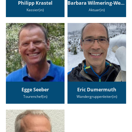
Philipp Krastel
Barbara Wilmering-Wetter
Kassier(in)
Aktuar(in)
Egge Seeber
Eric Dumermuth
Tourenchef(in)
Wandergruppenleiter(in)