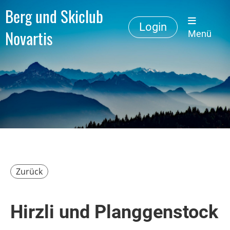
Berg und Skiclub
Login
Novartis
Menü
Zurück
Hirzli und Planggenstock